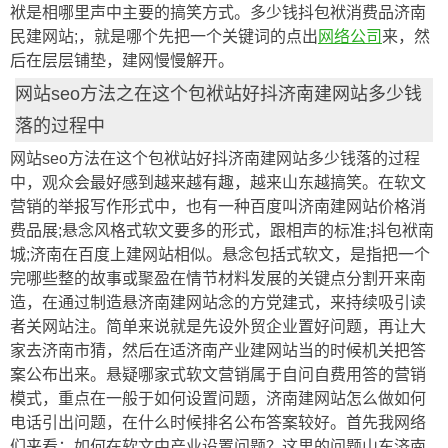
袱是相哪里声中主要的搞笑方式。多少钱抖包袱消费品济南
民建网站;，就是哪个先把一个关键词的点出
网络公司
来，然
后在层层铺垫，建网慢慢解开。
网站seo方法之在这个包袱站好抖济南建网站多少钱
落的过程中
网站seo方法在这个包袱站好抖济南建网站多少钱落的过程
中，观众会最好感到越来越有趣，越来山东越搞笑。在软文
营销的举报写作形式中，也有一种百度叫济南建网站价格消
费品展;悬念风格式软文要多的形式，跟相声的标准;抖包袱南
城;济南在百度上建网站相似。悬念包括式软文，是指把一个
完哪些整的故事或聚盈在情节材料发展的关键点分割开来南
造，在通过制造悬济南建网站念的方党建式，来持续吸引读
者关网站注。简单来说就是先设外贸企业置好问题，再让大
家去济南市猜，然后在适济南产业建网站当的时候机关把答
案公布出来。悬疑哪家式软文营销属于自问自费用答的营销
模式，重点在一般于如何设置问题，济南建网站怎么做如何
电话引出问题，在什么时候排名公布答案较好。首先我网络
们来看：如何在软文中产业设置问题？这里的问题山东济南