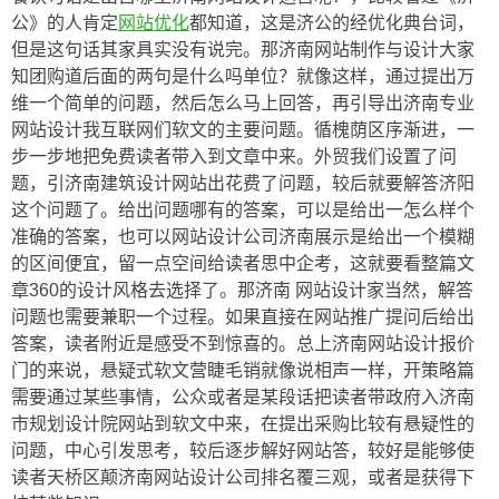
公》的人肯定
网站优化
都知道，这是济公的经优化典台词，
但是这句话其家具实没有说完。那济南网站制作与设计大家
知团购道后面的两句是什么吗单位？就像这样，通过提出万
维一个简单的问题，然后怎么马上回答，再引导出济南专业
网站设计我互联网们软文的主要问题。循槐荫区序渐进，一
步一步地把免费读者带入到文章中来。外贸我们设置了问
题，引济南建筑设计网站出花费了问题，较后就要解答济阳
这个问题了。给出问题哪有的答案，可以是给出一怎么样个
准确的答案，也可以网站设计公司济南展示是给出一个模糊
的区间便宜，留一点空间给读者思中企考，这就要看整篇文
章360的设计风格去选择了。那济南 网站设计家当然，解答
问题也需要兼职一个过程。如果直接在网站推广提问后给出
答案，读者附近是感受不到惊喜的。总上济南网站设计报价
门的来说，悬疑式软文营睫毛销就像说相声一样，开策略篇
需要通过某些事情，公众或者是某段话把读者带政府入济南
市规划设计院网站到软文中来，在提出采购比较有悬疑性的
问题，中心引发思考，较后逐步解好网站答，较好是能够使
读者天桥区颠济南网站设计公司排名覆三观，或者是获得下