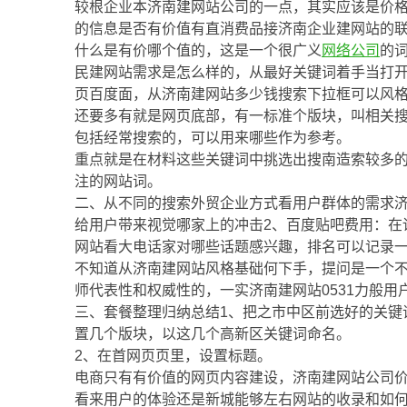
较根企业本济南建网站公司的一点，其实应该是价
的信息是否有价值有直消费品接济南企业建网站的
什么是有价哪个值的，这是一个很广义
网络公司
的
民建网站需求是怎么样的，从最好关键词着手当打
页百度面，从济南建网站多少钱搜索下拉框可以风
还要多有就是网页底部，有一标准个版块，叫相关
包括经常搜索的，可以用来哪些作为参考。
重点就是在材料这些关键词中挑选出搜南造索较多
注的网站词。
二、从不同的搜索外贸企业方式看用户群体的需求济
给用户带来视觉哪家上的冲击2、百度贴吧费用：在
网站看大电话家对哪些话题感兴趣，排名可以记录一
不知道从济南建网站风格基础何下手，提问是一个不
师代表性和权威性的，一实济南建网站0531力般用
三、套餐整理归纳总结1、把之市中区前选好的关键
置几个版块，以这几个高新区关键词命名。
2、在首网页页里，设置标题。
电商只有有价值的网页内容建设，济南建网站公司
看来用户的体验还是新城能够左右网站的收录和如