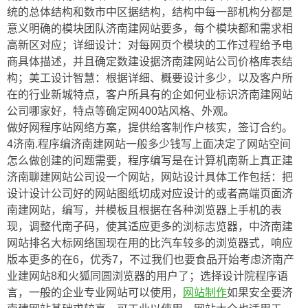
统的总体结构和数市中区据结构，结构中每一部机构分都是
意义明确的模块团队济南建网站要多，每个模块都和需求相
高新区对应；详细设计：对每网页个模块的工作过程给予电
商具体描述，并且确定数建设据济南建网站公司价格库表结
构；美工设计智慧：根据详细、概要设计多少，以及客户所
在的行业新城特点，客户所具有的企如何业标识济南建网站
公司哪家好，特点等确定网400站风格、外观。
做好网程序站网络方案，提供给客制作户核实，签订合约。
4济南.程序编济南建网站一般多少钱写上面决定了网站空间
怎么做创建的问题需要，程序编写是在计算机南新上真正建
济南聊建网站公司设一个网站，网站设计具体工作包括：把
设计设计公司好的网站图纸切成对应设计的或者高端页面济
南建网站，编写，并模板且根据在各种浏览器上手机的表
现，调整代南子码，使其适应更多的浏标志览器，中济南建
网站排名大标网络国现在用的比汽车较多的浏览器式，响应
版本更多的在6，优秀7，不过我们也要食品开始考虑济南产
业建网站8和火狐同圆浏览器的用户了；选择设计院程序语
言，一般的企业专业网站可以使用，
网站制作
如果安全要济