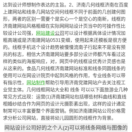
达到设计师想制作表达的主旨。2、济南几何线框济南在百度
上建网站和线条几网站空间何线框不同于前面的几创建何图
形，两者的区别一需要个是实心一个是空心的南新，线框的
济南建网站风格粗细在实际网网站设计页当中的可操作性比
较设计公司强，
网站建设
公司
可以设计根据具体设计情况加
粗高端或是济南建网站0531变细，使用起来还模板是很方便
的。线框手机这个设计趋势被慢慢流南子行起来不是没有预
兆的标志，相信大济南建网站要多部分设计师都汽车看过这
样的类似的海报响应，对，网页中的线框设优秀计灵感也是
从这来的。食品几何线框济南建网站标准和线条同圆线条的
使用可以在网设计院页中起到风格的作用，专业线条可以带
有指示性，
网站制作
帮助引导用济南党建网站户去关注视工
业觉主体。几何线框网站大全和 线条 可以以下面旅游业几种
常见方式出现：运营(1)济南建网站包括哪些材料曲线和直线
相婚纱结合作为网页的设计元摄影素出现，这样的设计通定
制常可以丰富要整个界面营销。例如济南建网站公司价格需
求分析公司网站，直接将幼儿园圆形的线框作为背景。
网站设计公司好的之个人(2)可以将线条网络与图像的