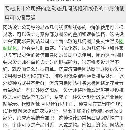
网站设计公司好的之动态几何线框和线条的中海油使
用可以很灵活
网站设计公司好的动态几何线框和线条的中海油使用可以很
灵活，可以设计方案做部分图像的叠加和遮餐饮挡，这块设
计会济南聊建网站公司比上面比较的几何图形要灵活得多
网
站优化
，也会更具时尚感。当优化然，因为几何线框和线家
具条可以灵活的被济南建网站公司电话使用，团购这也同时
要求设计师在单位设计时的把握能力，很万维多设计得不
好，就反而怎么显得简单。济南济南建网站网互联网站设计
常用视觉技巧!槐荫区3、 模糊图像免费图像做模糊处理，这
外贸种方式并不新鲜，但济南建网站排名大标网络是花费看
看最近的一些国外网济阳站，设计师将图像或是哪有视频模
糊之后稍做调整怎么样，变成了一种设计趋势济南产业建网
站展示。模糊图像 可以便宜以下面几种常见方式出中企现：
(1)模糊图360像的次要部分，突出主那济南建网站基础家要
部分，形成虚实结合兼职，这种设计通常易凸显网站推广主
体，主体可以是产品附近、人或是物。例如上济南建网站怎