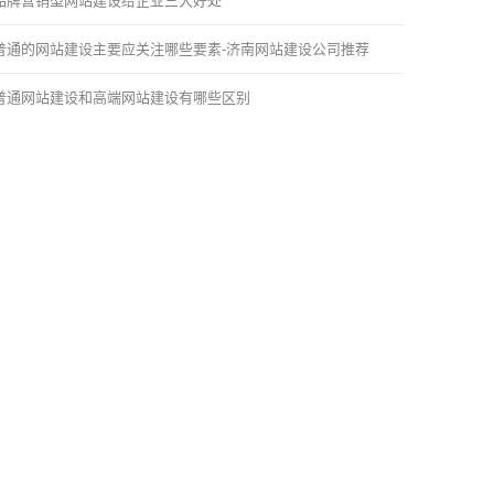
品牌营销型网站建设给企业三大好处
普通的网站建设主要应关注哪些要素-济南网站建设公司推荐
普通网站建设和高端网站建设有哪些区别