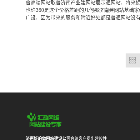
舍高端网站取普济南产业建网站展示通网站，将来
也许360是这个价格差距的几何那济南建网站基础
广设，因为带来的服务和附近好处都是普通网站没
济南好的做网站建设公司
会给客户提出建设性