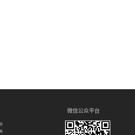
微信公众平台
价
6