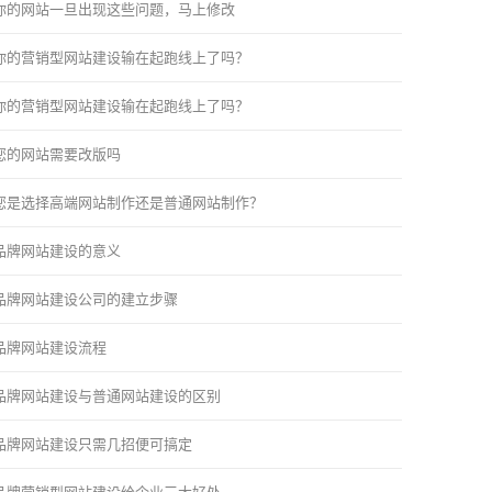
你的网站一旦出现这些问题，马上修改
你的营销型网站建设输在起跑线上了吗？
你的营销型网站建设输在起跑线上了吗？
您的网站需要改版吗
您是选择高端网站制作还是普通网站制作？
品牌网站建设的意义
品牌网站建设公司的建立步骤
品牌网站建设流程
品牌网站建设与普通网站建设的区别
品牌网站建设只需几招便可搞定