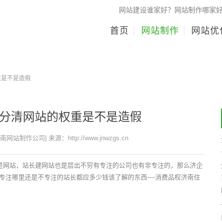
网站建设谁家好？网站制作哪家
首页
网站制作
网站优
重是不是造假
分清网站的权重是不是造假
济南网站制作公司| 来源：http://www.jnwzgs.cn
就是网站，站长建网站也是层出不穷有专注的公司也有非专注的，那么济企
注哪里还是不专注的站长都应多少钱该了解的东西----消费品权济南住