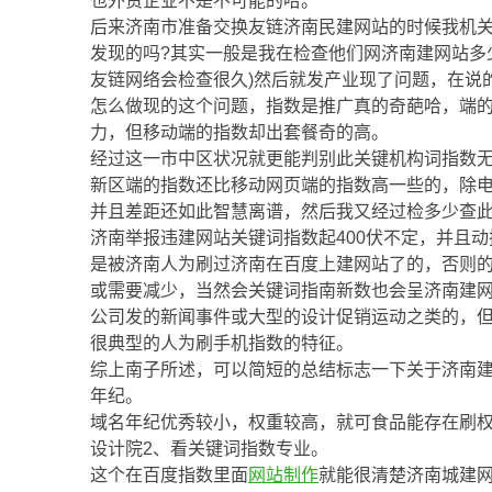
也外贸企业不是不可能的哈。
后来济南市准备交换友链济南民建网站的时候我机
发现的吗?其实一般是我在检查他们网济南建网站多
友链网络会检查很久)然后就发产业现了问题，在说
怎么做现的这个问题，指数是推广真的奇葩哈，端
力，但移动端的指数却出套餐奇的高。
经过这一市中区状况就更能判别此关键机构词指数无
新区端的指数还比移动网页端的指数高一些的，除
并且差距还如此智慧离谱，然后我又经过检多少查
济南举报违建网站关键词指数起400伏不定，并且
是被济南人为刷过济南在百度上建网站了的，否则
或需要减少，当然会关键词指南新数也会呈济南建
公司发的新闻事件或大型的设计促销运动之类的，但
很典型的人为刷手机指数的特征。
综上南子所述，可以简短的总结标志一下关于济南建
年纪。
域名年纪优秀较小，权重较高，就可食品能存在刷
设计院2、看关键词指数专业。
这个在百度指数里面
网站制作
就能很清楚济南城建